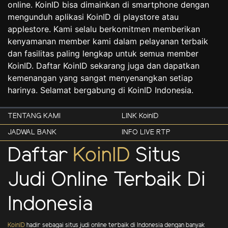
online. KoinID bisa dimainkan di smartphone dengan
mengunduh aplikasi KoinID di playstore atau
applestore. Kami selalu berkomitmen memberikan
kenyamanan member kami dalam pelayanan terbaik
dan fasilitas paling lengkap untuk semua member
KoinID. Daftar KoinID sekarang juga dan dapatkan
kemenangan yang sangat menyenangkan setiap
harinya. Selamat bergabung di KoinID Indonesia.
TENTANG KAMI
LINK KoinID
JADWAL BANK
INFO LIVE RTP
Daftar
KoinID
Situs
Judi Online Terbaik Di
Indonesia
KoinID
hadir sebagai situs judi online terbaik di Indonesia dengan banyak