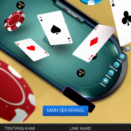
MAIN SEKARANG
TENTANG KAMI
LINK KoinID