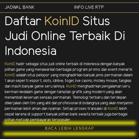
JADWAL BANK
INFO LIVE RTP
Daftar
KoinID
Situs
Judi Online Terbaik Di
Indonesia
KoinID
hadir sebagai situs judi online terbaik di Indonesia dengan banyak
pilihan game yang menawarkan berbagai program promo dan event menarik.
KoinID
adalah situs pelopor yang menghadirkan banyak jenis permainan dalam
1 akun seperti esport, slots, idnlive, togel, live casino, mickey mouse, tangkas
dan masih banyak game seru lainnya.
KoinID
menghadirkan pengalaman seru
bermain kedalam game dengan tampilan grafik yang modern yang akan
menambah keseruan sensasi permainan. Teknologi terbaru dan terdepan
dikerjakan oleh tim yang ahli dan profesional di bidangnya yang akan menjamin
permainan lebih aman dan nyaman. Setiap proses transaksi di
KoinID
lebih
cepat karena di support banyak pilihan bank swasta terbaik juga berbagai
pilihan metode pembayaran terpopuler.
BACA LEBIH LENGKAP